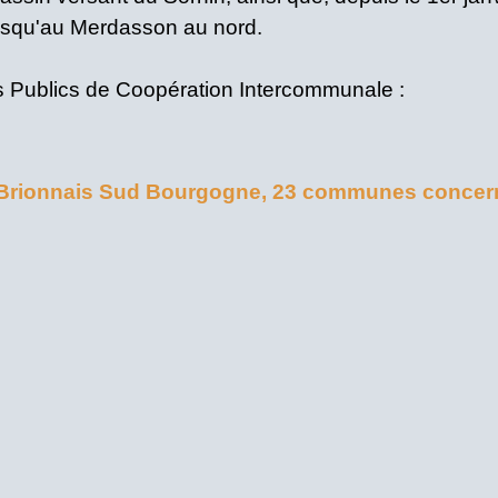
e jusqu'au Merdasson au nord.
s Publics de Coopération Intercommunale :
ionnais Sud Bourgogne, 23 communes concern
UN
T
UN
UF
ES
C
Y
S