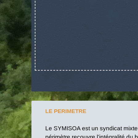
LE PERIMETRE
Le SYMISOA est un syndicat mixte in
périmètre recouvre l’intégralité du 