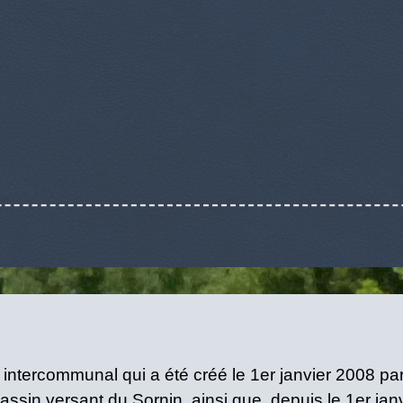
tercommunal qui a été créé le 1er janvier 2008 par a
bassin versant du Sornin, ainsi que, depuis le 1er jan