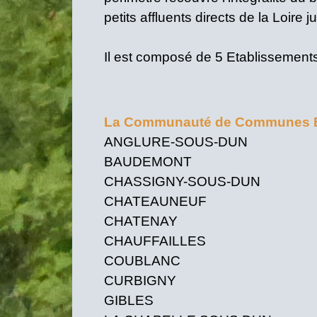
petits affluents directs de la Loir
Il est composé de 5 Etablissement
La Communauté de Communes Br
ANGLURE-SOUS-D
BAUDEMON
CHASSIGNY-SOUS-D
CHATEAUNE
CHATENAY
CHAUFFAILL
COUBLAN
CURBIGN
GIBLE