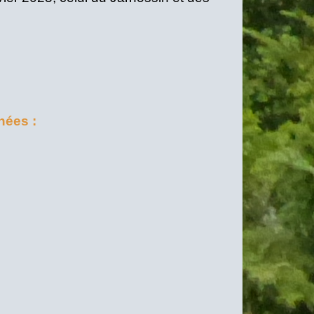
ées :