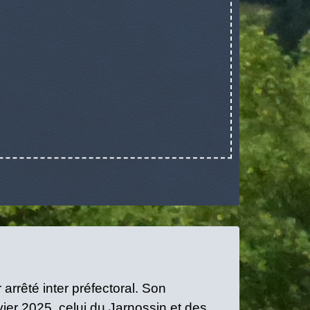
rrêté inter préfectoral. Son
vier 2025, celui du Jarnossin et des