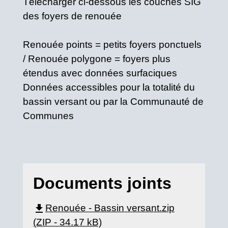
Télécharger ci-dessous les couches SIG
des foyers de renouée
Renouée points = petits foyers ponctuels
/ Renouée polygone = foyers plus
étendus avec données surfaciques
Données accessibles pour la totalité du
bassin versant ou par la Communauté de
Communes
Documents joints
file_download
Renouée - Bassin versant.zip
(ZIP - 34.17 kB)