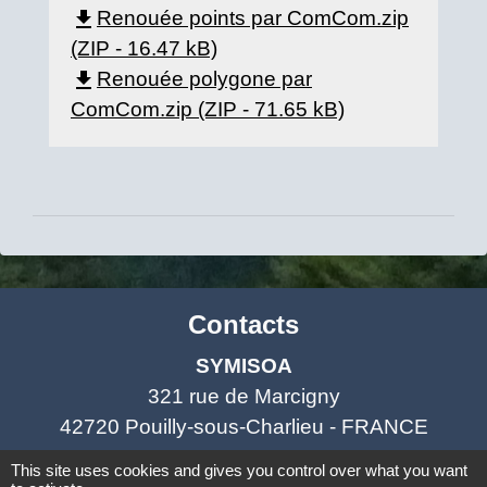
file_download
Renouée points par ComCom.zip
(ZIP - 16.47 kB)
file_download
Renouée polygone par
ComCom.zip (ZIP - 71.65 kB)
Contacts
SYMISOA
321 rue de Marcigny
42720 Pouilly-sous-Charlieu - FRANCE
+33 4 77 60 97 91
This site uses cookies and gives you control over what you want