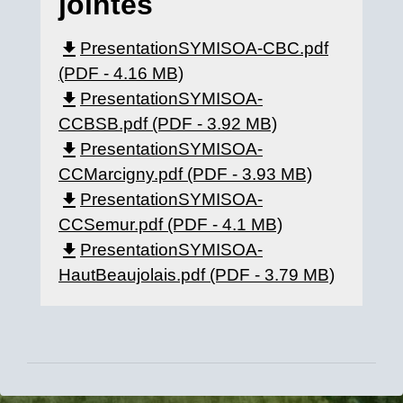
jointes
file_download
PresentationSYMISOA-CBC.pdf
(PDF - 4.16 MB)
file_download
PresentationSYMISOA-
CCBSB.pdf (PDF - 3.92 MB)
file_download
PresentationSYMISOA-
CCMarcigny.pdf (PDF - 3.93 MB)
file_download
PresentationSYMISOA-
CCSemur.pdf (PDF - 4.1 MB)
file_download
PresentationSYMISOA-
HautBeaujolais.pdf (PDF - 3.79 MB)