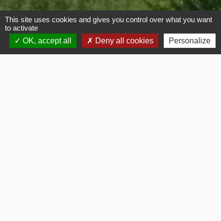
This site uses cookies and gives you control over what you want
Contacts
to activate
OK, accept all
Deny all cookies
Personalize
SYMISOA
321 rue de Marcigny
42720 Pouilly-sous-Charlieu - FRANCE
+33 4 77 60 97 91
Contact par formulaire
Mentions légales
-
Politique de confidentialité
-
Accessibilité
-
Plan du site
-
Gestion des cookies