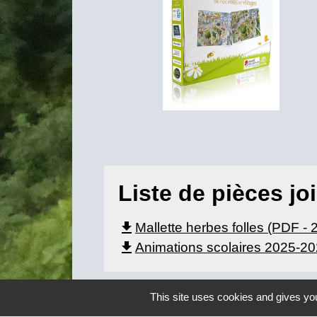
Liste de pièces jo
file_download
Mallette herbes folles (PDF -
file_download
Animations scolaires 2025-20
This site uses cookies and gives you