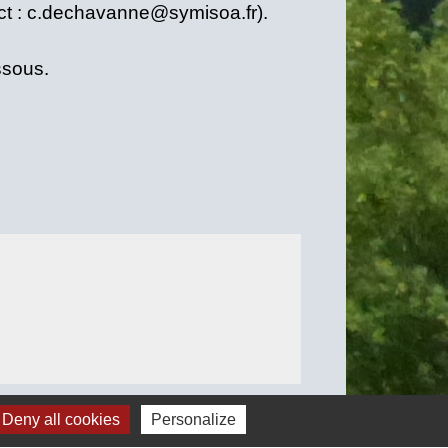
t : c.dechavanne@symisoa.fr).
ssous.
Deny all cookies
Personalize