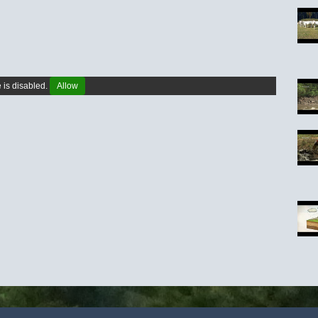
is disabled.
Allow