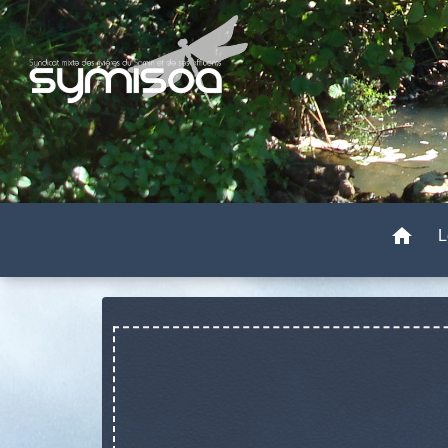
home
L