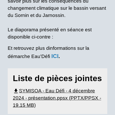
savoir plus sur les conséquences du
changement climatique sur le bassin versant
du Sornin et du Jarnossin.
Le diaporama présenté en séance est
disponible ci-contre :
Et retrouvez plus dinformations sur la
ICI
démarche Eau'Défi
.
Liste de pièces jointes
file_download
SYMISOA - Eau Défi - 4 décembre
2024 - présentation.ppsx (PPTX/PPSX -
19.15 MB)