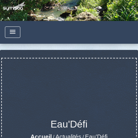
menu
Eau'Défi
Accueil
Actualités
Eau'Défi
/
/